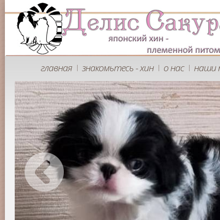
главная
знакомьтесь - хин
о нас
наши 
|
|
|