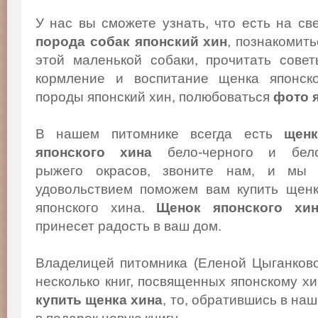
У нас вы сможете узнать, что есть на св
порода собак японский хин
, познакомит
этой маленькой собаки, прочитать сове
кормление и воспитание щенка японско
породы японский хин, полюбоваться
фото 
В нашем питомнике всегда есть
щенк
японского хина
бело-черного и бело
рыжего окрасов, звоните нам, и мы
удовольствием поможем вам купить щен
японского хина.
Щенок японского хи
принесет радость в ваш дом.
Владелицей питомника (Еленой Цыганков
несколько книг, посвященных японскому х
купить щенка хина
, то, обратившись в на