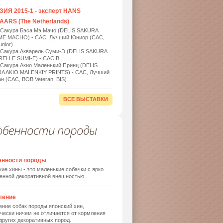
ИЯ 2015-1 - эксперт HANS
ARS (The Netherlands)
 Сакура Бэса Мэ Мачо (DELIS SAKURA
ME MACHO) - САС, Лучший Юниор (САС,
nior)
 Сакура Акварель Суми-Э (DELIS SAKURA
ELLE SUMI-E) - САСIB
 Сакура Акио Маленький Принц (DELIS
A AKIO MALENKIY PRINTS) - САС, Лучший
н (САС, BOB Veteran, BIS)
ВСЕ ВЫСТАВКИ
обенности породы
енности породы
ие хины - это маленькие собачки с ярко
енной декоративной внешностью...
ление
ние собак породы японский хин,
чески ничем не отличается от кормления
других декоративных пород.