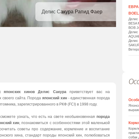
ЕВРАЗ
Делис Сакура Рапид Фаер
BOELA
Делис
BESA 
BOB Ju
Делис
AQUAR
Делис
SAKUR
Ветера
Ос
1
/
20
к японских хинов Делис Сакура
приветствует вас на
х своего сайта. Порода
японский хин
- единственная порода
Особ
томника, зарегистрированного в РКФ (FCI) в 1998 году.
Японск
выраж
 сможете узнать, что есть на свете необыкновенная
порода
онский хин
, познакомиться с особенностями этой маленькой
Корм
Кормле
прочитать советы про содержание, кормление и воспитание
практи
онского хина, стандарт породы японский хин, полюбоваться
собак 