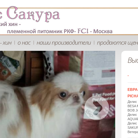
- хин
о нас
наши производители
продаются щен
|
|
|
Вы
-
ЕВРА
PICHA
Делис
BESA 
BOB Ju
Делис
AQUAR
Делис
SAKUR
Ветера