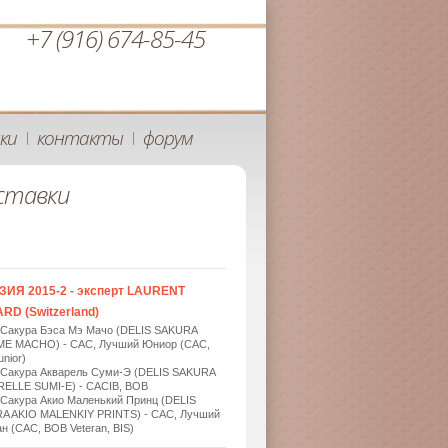
+7 (916) 674-85-45
ки
контакты
форум
|
|
ставки
ЗИЯ 2015-2 - эксперт LAURENT
RD (Switzerland)
 Сакура Бэса Мэ Мачо (DELIS SAKURA
ME MACHO) - САС, Лучший Юниор (САС,
nior)
 Сакура Акварель Суми-Э (DELIS SAKURA
ELLE SUMI-E) - САСIB, BOB
 Сакура Акио Маленький Принц (DELIS
A AKIO MALENKIY PRINTS) - САС, Лучший
н (САС, BOB Veteran, BIS)