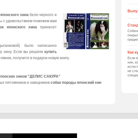
Выпу
 японского хина
бело-черного и
мы с удовольствием поможем вам
Станд
ок японского хина
принесет
Собач
покрыт
грацио
ыганковой) было написанно
му хину. Если вы решили
купить
Как к
томник, получите в подарок новую книгу.
Если в
хин, к
естес
не сте
специ
японских хинов "ДЕЛИС САКУРА"
ых питомников и заводчиков
собак породы японский хин