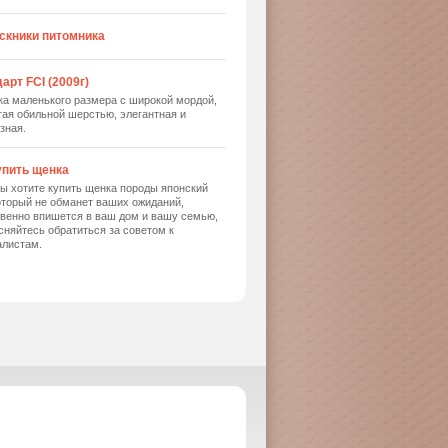
скники питомника
арт FCI (2009г)
ка маленького размера с широкой мордой,
ая обильной шерстью, элегантная и
зная.
упить щенка
ы хотите купить щенка породы японский
оторый не обманет ваших ожиданий,
твенно впишется в ваш дом и вашу семью,
сняйтесь обратиться за советом к
алистам.