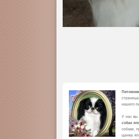
Питомни
страница
нашего пи
У нас вы
собак яп
собаки, 
щенка яп