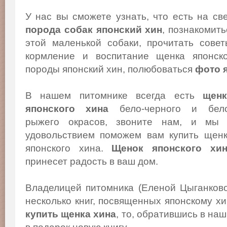
У нас вы сможете узнать, что есть на св
порода собак японский хин
, познакомит
этой маленькой собаки, прочитать сове
кормление и воспитание щенка японско
породы японский хин, полюбоваться
фото 
В нашем питомнике всегда есть
щенк
японского хина
бело-черного и бело
рыжего окрасов, звоните нам, и мы
удовольствием поможем вам купить щен
японского хина.
Щенок японского хи
принесет радость в ваш дом.
Владелицей питомника (Еленой Цыганков
несколько книг, посвященных японскому х
купить щенка хина
, то, обратившись в на