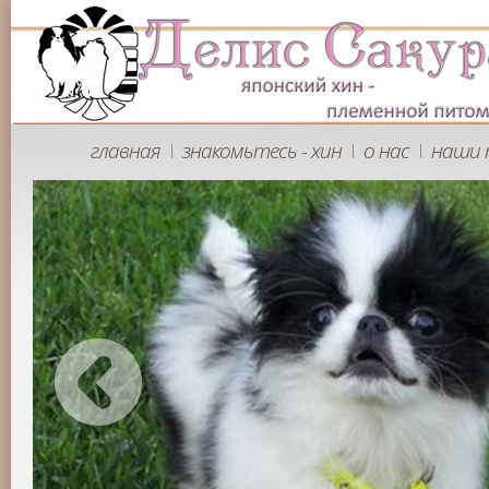
главная
знакомьтесь - хин
о нас
наши 
|
|
|