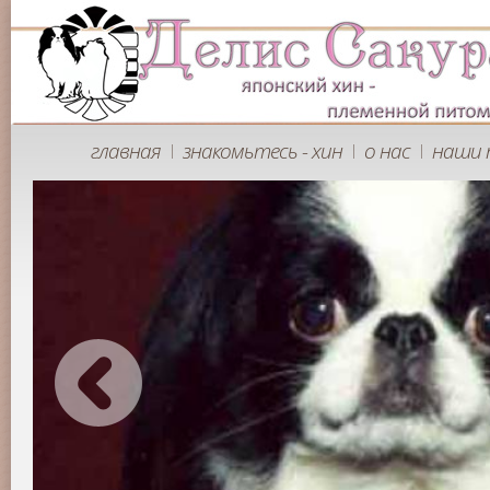
главная
знакомьтесь - хин
о нас
наши 
|
|
|