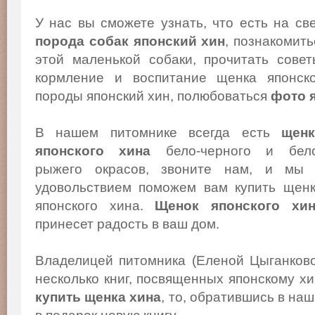
У нас вы сможете узнать, что есть на св
порода собак японский хин
, познакомит
этой маленькой собаки, прочитать сове
кормление и воспитание щенка японско
породы японский хин, полюбоваться
фото 
В нашем питомнике всегда есть
щенк
японского хина
бело-черного и бело
рыжего окрасов, звоните нам, и мы
удовольствием поможем вам купить щен
японского хина.
Щенок японского хи
принесет радость в ваш дом.
Владелицей питомника (Еленой Цыганков
несколько книг, посвященных японскому х
купить щенка хина
, то, обратившись в на