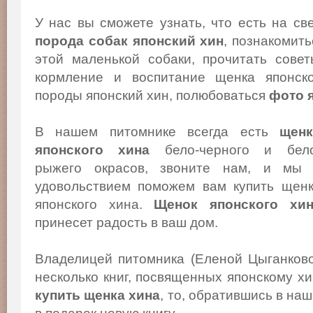
У нас вы сможете узнать, что есть на св
порода собак японский хин
, познакомит
этой маленькой собаки, прочитать сове
кормление и воспитание щенка японско
породы японский хин, полюбоваться
фото 
В нашем питомнике всегда есть
щенк
японского хина
бело-черного и бело
рыжего окрасов, звоните нам, и мы
удовольствием поможем вам купить щен
японского хина.
Щенок японского хи
принесет радость в ваш дом.
Владелицей питомника (Еленой Цыганков
несколько книг, посвященных японскому х
купить щенка хина
, то, обратившись в на