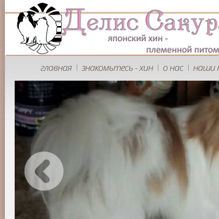
главная
знакомьтесь - хин
о нас
наши 
|
|
|