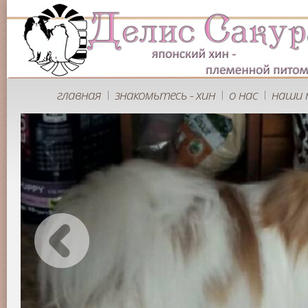
главная
знакомьтесь - хин
о нас
наши 
|
|
|