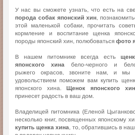
У нас вы сможете узнать, что есть на св
порода собак японский хин
, познакомит
этой маленькой собаки, прочитать сове
кормление и воспитание щенка японско
породы японский хин, полюбоваться
фото 
В нашем питомнике всегда есть
щенк
японского хина
бело-черного и бело
рыжего окрасов, звоните нам, и мы
удовольствием поможем вам купить щен
японского хина.
Щенок японского хи
принесет радость в ваш дом.
Владелицей питомника (Еленой Цыганков
несколько книг, посвященных японскому х
купить щенка хина
, то, обратившись в на