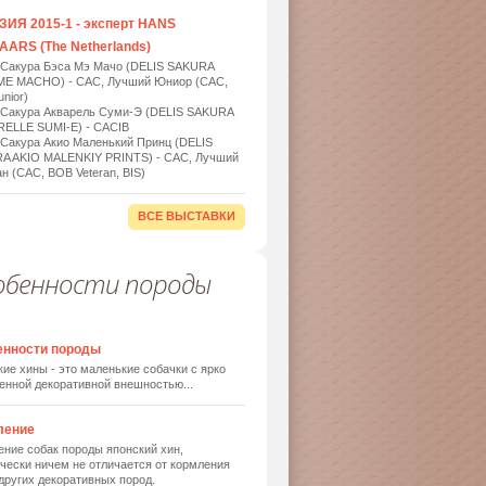
ИЯ 2015-1 - эксперт HANS
ARS (The Netherlands)
 Сакура Бэса Мэ Мачо (DELIS SAKURA
ME MACHO) - САС, Лучший Юниор (САС,
nior)
 Сакура Акварель Суми-Э (DELIS SAKURA
ELLE SUMI-E) - САСIB
 Сакура Акио Маленький Принц (DELIS
A AKIO MALENKIY PRINTS) - САС, Лучший
н (САС, BOB Veteran, BIS)
ВСЕ ВЫСТАВКИ
обенности породы
енности породы
ие хины - это маленькие собачки с ярко
енной декоративной внешностью...
ление
ние собак породы японский хин,
чески ничем не отличается от кормления
других декоративных пород.