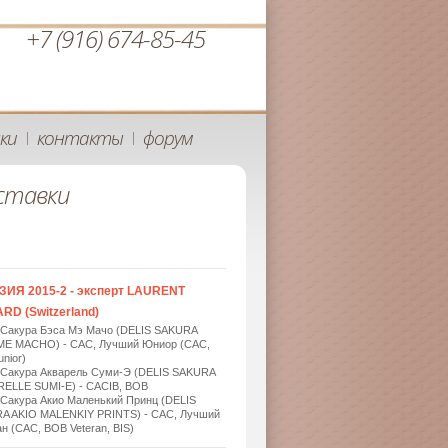
+7 (916) 674-85-45
ки
контакты
форум
|
|
ставки
ЗИЯ 2015-2 - эксперт LAURENT
RD (Switzerland)
 Сакура Бэса Мэ Мачо (DELIS SAKURA
ME MACHO) - САС, Лучший Юниор (САС,
nior)
 Сакура Акварель Суми-Э (DELIS SAKURA
ELLE SUMI-E) - САСIB, BOB
 Сакура Акио Маленький Принц (DELIS
A AKIO MALENKIY PRINTS) - САС, Лучший
н (САС, BOB Veteran, BIS)