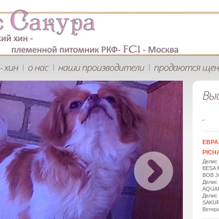
- хин
о нас
наши производители
продаются щен
|
|
|
Вы
-
ЕВРА
PICHA
Делис
BESA 
BOB Ju
Делис
AQUAR
Делис
SAKUR
Ветера