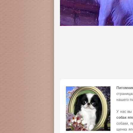
Питомни
страница
нашего пи
У нас вы
собак яп
собаки, 
щенка яп