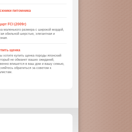
скники питомника
арт FCI (2009г)
ка маленького размера с широкой мордой,
ая обильной шерстью, элегантная и
зная.
упить щенка
ы хотите купить щенка породы японский
оторый не обманет ваших ожиданий,
твенно впишется в ваш дом и вашу семью,
сняйтесь обратиться за советом к
алистам.