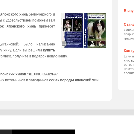
Выпу
 японского хина
бело-черного и
мы с удовольствием поможем вам
Станд
ок японского хина
принесет
Собач
покрыт
грацио
ыганковой) было написанно
му хину. Если вы решили
купить
Как к
томник, получите в подарок новую книгу.
Если в
хин, к
естес
не сте
специ
японских хинов "ДЕЛИС САКУРА"
ых питомников и заводчиков
собак породы японский хин