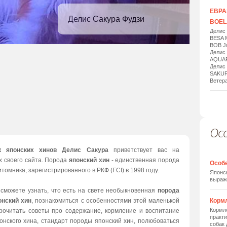
ЕВРАЗ
Делис Сакура Фудзи
BOELA
Делис
BESA 
BOB Ju
Делис
AQUAR
Делис
SAKUR
Ветера
Ос
1
/
20
к японских хинов Делис Сакура
приветствует вас на
х своего сайта. Порода
японский хин
- единственная порода
Особ
томника, зарегистрированного в РКФ (FCI) в 1998 году.
Японск
выраж
 сможете узнать, что есть на свете необыкновенная
порода
онский хин
, познакомиться с особенностями этой маленькой
Корм
Кормле
прочитать советы про содержание, кормление и воспитание
практи
онского хина, стандарт породы японский хин, полюбоваться
собак 