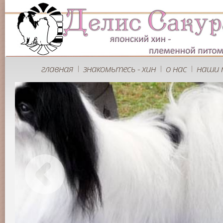
главная
знакомьтесь - хин
о нас
наши 
|
|
|