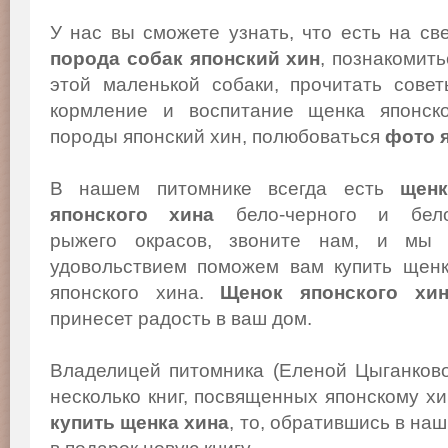
У нас вы сможете узнать, что есть на св
порода собак японский хин
, познакомит
этой маленькой собаки, прочитать сове
кормление и воспитание щенка японско
породы японский хин, полюбоваться
фото 
В нашем питомнике всегда есть
щенк
японского хина
бело-черного и бело
рыжего окрасов, звоните нам, и мы
удовольствием поможем вам купить щен
японского хина.
Щенок японского хи
принесет радость в ваш дом.
Владелицей питомника (Еленой Цыганков
несколько книг, посвященных японскому х
купить щенка хина
, то, обратившись в на