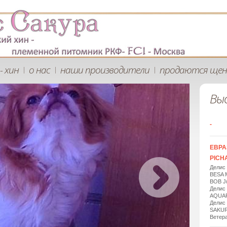
- хин
о нас
наши производители
продаются щен
|
|
|
Вы
-
ЕВРА
PICHA
Делис
BESA 
BOB Ju
Делис
AQUAR
Делис
SAKUR
Ветера