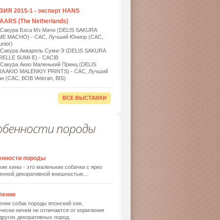
ИЯ 2015-1 - эксперт HANS
ARS (The Netherlands)
 Сакура Бэса Мэ Мачо (DELIS SAKURA
ME MACHO) - САС, Лучший Юниор (САС,
nior)
 Сакура Акварель Суми-Э (DELIS SAKURA
ELLE SUMI-E) - САСIB
 Сакура Акио Маленький Принц (DELIS
A AKIO MALENKIY PRINTS) - САС, Лучший
н (САС, BOB Veteran, BIS)
ВСЕ ВЫСТАВКИ
обенности породы
енности породы
ие хины - это маленькие собачки с ярко
енной декоративной внешностью...
ление
ние собак породы японский хин,
чески ничем не отличается от кормления
других декоративных пород.