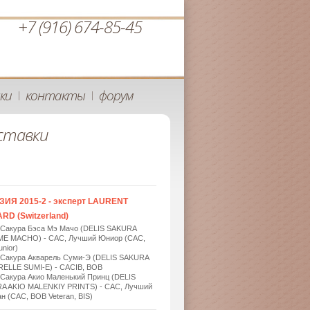
+7 (916) 674-85-45
ки
контакты
форум
|
|
ставки
ЗИЯ 2015-2 - эксперт LAURENT
RD (Switzerland)
 Сакура Бэса Мэ Мачо (DELIS SAKURA
ME MACHO) - САС, Лучший Юниор (САС,
nior)
 Сакура Акварель Суми-Э (DELIS SAKURA
ELLE SUMI-E) - САСIB, BOB
 Сакура Акио Маленький Принц (DELIS
A AKIO MALENKIY PRINTS) - САС, Лучший
н (САС, BOB Veteran, BIS)