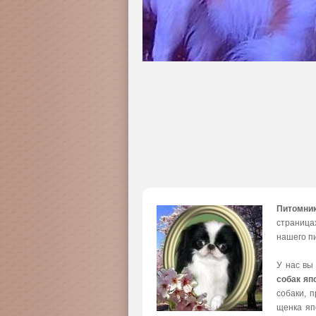
Питомни
страница
нашего пи
У нас вы
собак яп
собаки, 
щенка яп