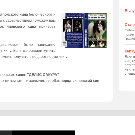
Выпу
 японского хина
бело-черного и
мы с удовольствием поможем вам
Станд
ок японского хина
принесет
Собач
покрыт
грацио
ыганковой) было написанно
му хину. Если вы решили
купить
Как к
томник, получите в подарок новую книгу.
Если в
хин, к
естес
не сте
специ
японских хинов "ДЕЛИС САКУРА"
ых питомников и заводчиков
собак породы японский хин