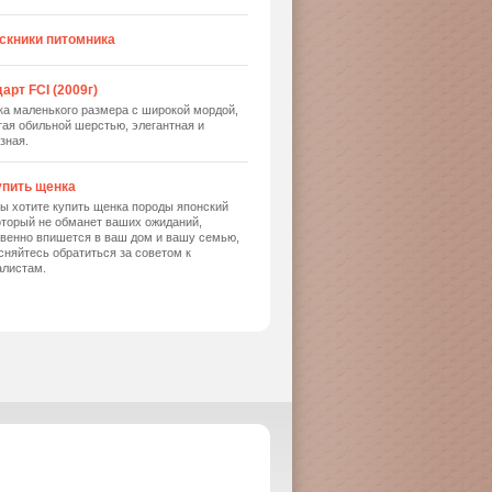
скники питомника
арт FCI (2009г)
ка маленького размера с широкой мордой,
ая обильной шерстью, элегантная и
зная.
упить щенка
ы хотите купить щенка породы японский
оторый не обманет ваших ожиданий,
твенно впишется в ваш дом и вашу семью,
сняйтесь обратиться за советом к
алистам.