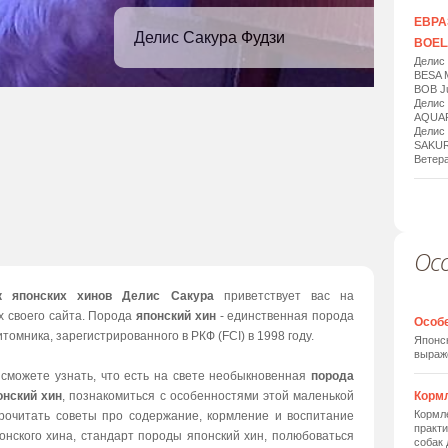
ЕВРАЗ
Делис Сакура Фудзи
BOELA
Делис
BESA 
BOB Ju
Делис
AQUAR
Делис
SAKUR
Ветера
Ос
1
/
20
к японских хинов Делис Сакура
приветствует вас на
х своего сайта. Порода
японский хин
- единственная порода
Особ
томника, зарегистрированного в РКФ (FCI) в 1998 году.
Японск
выраж
 сможете узнать, что есть на свете необыкновенная
порода
онский хин
, познакомиться с особенностями этой маленькой
Корм
Кормле
прочитать советы про содержание, кормление и воспитание
практи
онского хина, стандарт породы японский хин, полюбоваться
собак 