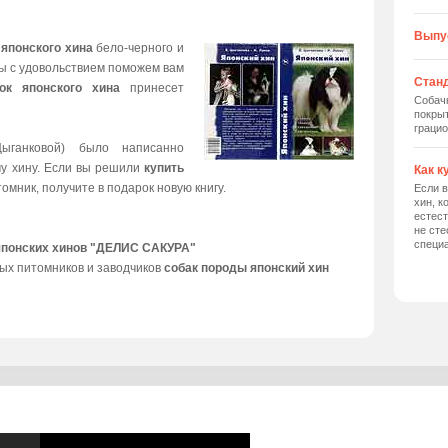
Выпу
 японского хина
бело-черного и
мы с удовольствием поможем вам
Станд
ок японского хина
принесет
Собач
покрыт
грацио
ыганковой) было написанно
му хину. Если вы решили
купить
Как к
томник, получите в подарок новую книгу.
Если в
хин, к
естес
не сте
специ
японских хинов "ДЕЛИС САКУРА"
ых питомников и заводчиков
собак породы японский хин