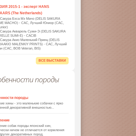
ИЯ 2015-1 - эксперт HANS
ARS (The Netherlands)
 Сакура Бэса Мэ Мачо (DELIS SAKURA
ME MACHO) - САС, Лучший Юниор (САС,
nior)
 Сакура Акварель Суми-Э (DELIS SAKURA
ELLE SUMI-E) - САСIB
 Сакура Акио Маленький Принц (DELIS
A AKIO MALENKIY PRINTS) - САС, Лучший
н (САС, BOB Veteran, BIS)
ВСЕ ВЫСТАВКИ
обенности породы
енности породы
ие хины - это маленькие собачки с ярко
енной декоративной внешностью...
ление
ние собак породы японский хин,
чески ничем не отличается от кормления
других декоративных пород.