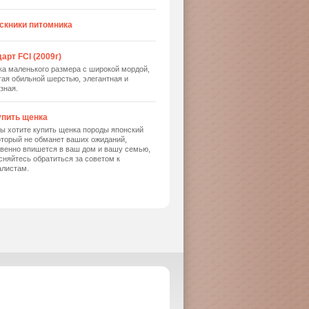
скники питомника
арт FCI (2009г)
ка маленького размера с широкой мордой,
ая обильной шерстью, элегантная и
зная.
упить щенка
ы хотите купить щенка породы японский
оторый не обманет ваших ожиданий,
твенно впишется в ваш дом и вашу семью,
сняйтесь обратиться за советом к
алистам.