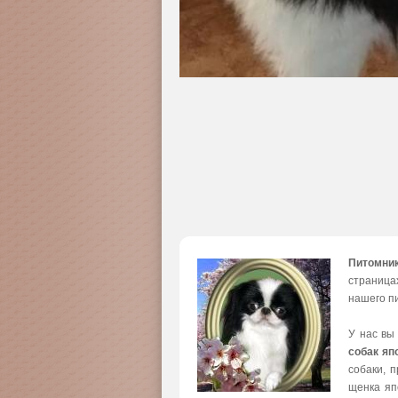
Питомни
страница
нашего пи
У нас вы
собак яп
собаки, 
щенка яп