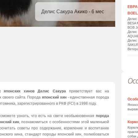
ЕВРАЗ
Делис Сакура Акико - 6 мес
BOELA
Делис
BESA 
BOB Ju
Делис
AQUAR
Делис
SAKUR
Ветера
Ос
1
/
20
к японских хинов Делис Сакура
приветствует вас на
х своего сайта. Порода
японский хин
- единственная порода
Особ
томника, зарегистрированного в РКФ (FCI) в 1998 году.
Японск
выраж
 сможете узнать, что есть на свете необыкновенная
порода
онский хин
, познакомиться с особенностями этой маленькой
Корм
Кормле
прочитать советы про содержание, кормление и воспитание
практи
онского хина, стандарт породы японский хин, полюбоваться
собак 