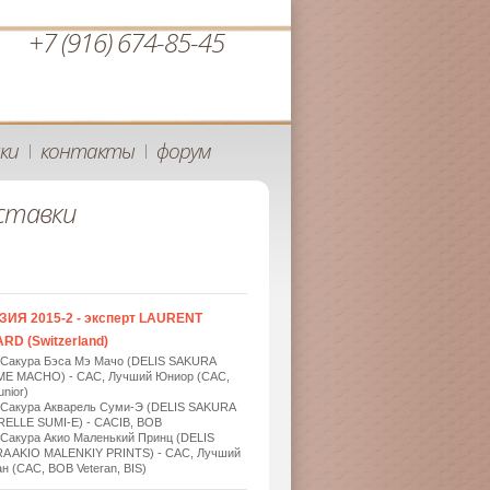
+7 (916) 674-85-45
ки
контакты
форум
|
|
ставки
ЗИЯ 2015-2 - эксперт LAURENT
RD (Switzerland)
 Сакура Бэса Мэ Мачо (DELIS SAKURA
ME MACHO) - САС, Лучший Юниор (САС,
nior)
 Сакура Акварель Суми-Э (DELIS SAKURA
ELLE SUMI-E) - САСIB, BOB
 Сакура Акио Маленький Принц (DELIS
A AKIO MALENKIY PRINTS) - САС, Лучший
н (САС, BOB Veteran, BIS)