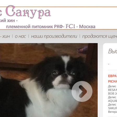
- хин
о нас
наши производители
продаются щен
|
|
|
Вы
-
ЕВРА
PICHA
Делис
BESA 
BOB Ju
Делис
AQUAR
Делис
SAKUR
Ветера