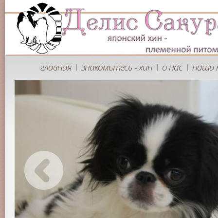
главная
знакомьтесь - хин
о нас
наши 
|
|
|