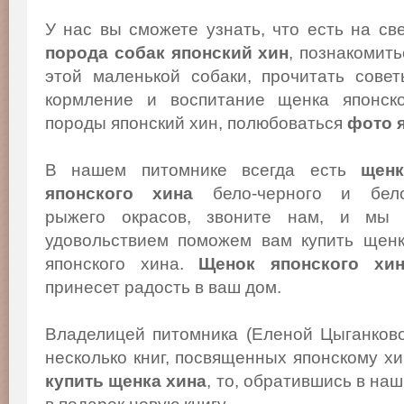
У нас вы сможете узнать, что есть на св
порода собак японский хин
, познакомит
этой маленькой собаки, прочитать сове
кормление и воспитание щенка японско
породы японский хин, полюбоваться
фото 
В нашем питомнике всегда есть
щенк
японского хина
бело-черного и бело
рыжего окрасов, звоните нам, и мы
удовольствием поможем вам купить щен
японского хина.
Щенок японского хи
принесет радость в ваш дом.
Владелицей питомника (Еленой Цыганков
несколько книг, посвященных японскому х
купить щенка хина
, то, обратившись в на