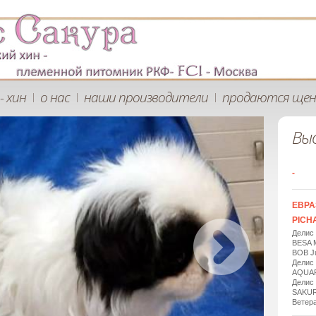
- хин
о нас
наши производители
продаются щен
|
|
|
Вы
-
ЕВРА
PICHA
Делис
BESA 
BOB Ju
Делис
AQUAR
Делис
SAKUR
Ветера