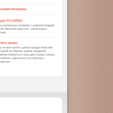
скники питомника
арт FCI (2009г)
ка маленького размера с широкой мордой,
ая обильной шерстью, элегантная и
зная.
упить щенка
ы хотите купить щенка породы японский
оторый не обманет ваших ожиданий,
твенно впишется в ваш дом и вашу семью,
сняйтесь обратиться за советом к
алистам.