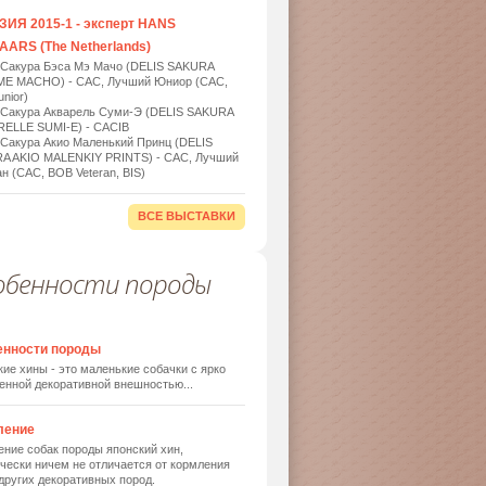
ИЯ 2015-1 - эксперт HANS
ARS (The Netherlands)
 Сакура Бэса Мэ Мачо (DELIS SAKURA
ME MACHO) - САС, Лучший Юниор (САС,
nior)
 Сакура Акварель Суми-Э (DELIS SAKURA
ELLE SUMI-E) - САСIB
 Сакура Акио Маленький Принц (DELIS
A AKIO MALENKIY PRINTS) - САС, Лучший
н (САС, BOB Veteran, BIS)
ВСЕ ВЫСТАВКИ
обенности породы
енности породы
ие хины - это маленькие собачки с ярко
енной декоративной внешностью...
ление
ние собак породы японский хин,
чески ничем не отличается от кормления
других декоративных пород.