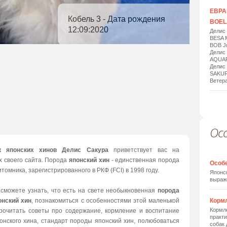
ЕВРАЗ
Кобель 3 - Дата рождения
BOELA
12:09:2020
Делис
BESA 
BOB Ju
Делис
AQUAR
Делис
SAKUR
Ветера
Ос
1
/
20
к японских хинов Делис Сакура
приветствует вас на
х своего сайта. Порода
японский хин
- единственная порода
Особ
томника, зарегистрированного в РКФ (FCI) в 1998 году.
Японск
выраж
 сможете узнать, что есть на свете необыкновенная
порода
онский хин
, познакомиться с особенностями этой маленькой
Корм
Кормле
прочитать советы про содержание, кормление и воспитание
практи
онского хина, стандарт породы японский хин, полюбоваться
собак 