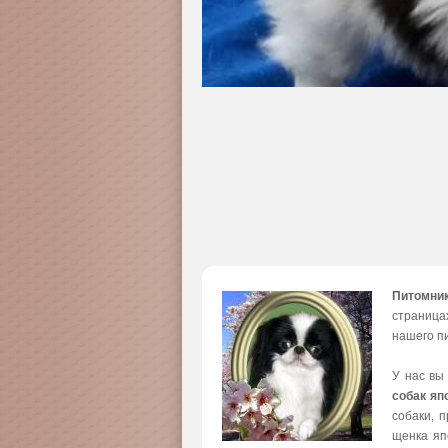
Питомни
страница
нашего пи
У нас вы
собак яп
собаки, 
щенка яп