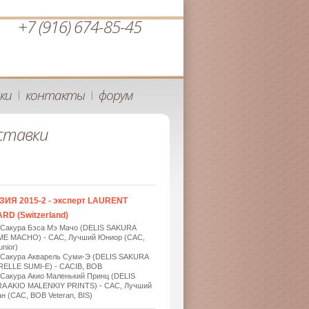
+7 (916) 674-85-45
ки
контакты
форум
|
|
ставки
ЗИЯ 2015-2 - эксперт LAURENT
RD (Switzerland)
 Сакура Бэса Мэ Мачо (DELIS SAKURA
ME MACHO) - САС, Лучший Юниор (САС,
nior)
 Сакура Акварель Суми-Э (DELIS SAKURA
ELLE SUMI-E) - САСIB, BOB
 Сакура Акио Маленький Принц (DELIS
A AKIO MALENKIY PRINTS) - САС, Лучший
н (САС, BOB Veteran, BIS)