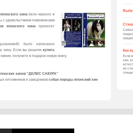
Выпу
 японского хина
бело-черного и
мы с удовольствием поможем вам
Станд
ок японского хина
принесет
Собач
покрыт
грацио
ыганковой) было написанно
му хину. Если вы решили
купить
Как к
томник, получите в подарок новую книгу.
Если в
хин, к
естес
не сте
специ
японских хинов "ДЕЛИС САКУРА"
ых питомников и заводчиков
собак породы японский хин