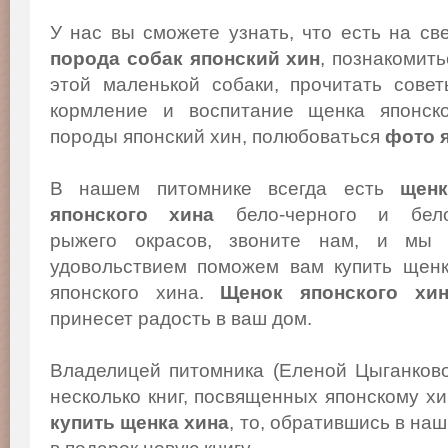
У нас вы сможете узнать, что есть на св
порода собак японский хин
, познакомит
этой маленькой собаки, прочитать сове
кормление и воспитание щенка японско
породы японский хин, полюбоваться
фото 
В нашем питомнике всегда есть
щенк
японского хина
бело-черного и бело
рыжего окрасов, звоните нам, и мы
удовольствием поможем вам купить щен
японского хина.
Щенок японского хи
принесет радость в ваш дом.
Владелицей питомника (Еленой Цыганков
несколько книг, посвященных японскому х
купить щенка хина
, то, обратившись в на