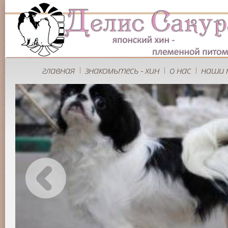
главная
знакомьтесь - хин
о нас
наши 
|
|
|