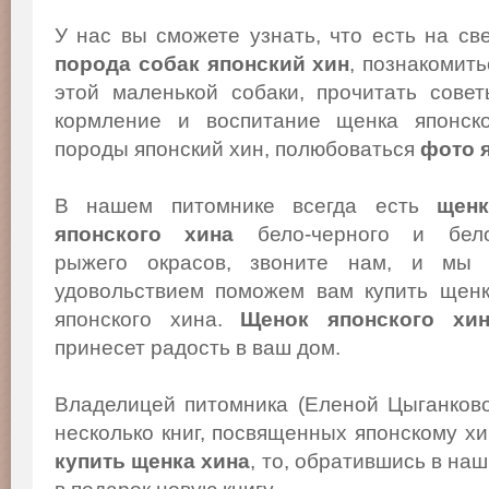
У нас вы сможете узнать, что есть на св
порода собак японский хин
, познакомит
этой маленькой собаки, прочитать сове
кормление и воспитание щенка японско
породы японский хин, полюбоваться
фото 
В нашем питомнике всегда есть
щенк
японского хина
бело-черного и бело
рыжего окрасов, звоните нам, и мы
удовольствием поможем вам купить щен
японского хина.
Щенок японского хи
принесет радость в ваш дом.
Владелицей питомника (Еленой Цыганков
несколько книг, посвященных японскому х
купить щенка хина
, то, обратившись в на