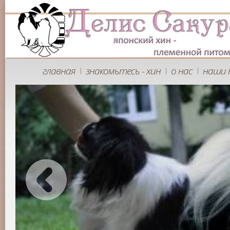
главная
знакомьтесь - хин
о нас
наши 
|
|
|