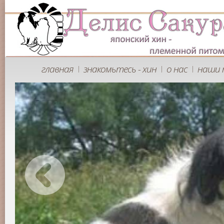
главная
знакомьтесь - хин
о нас
наши 
|
|
|