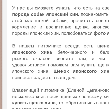
У нас вы сможете узнать, что есть на св
порода собак японский хин
, познакомит
этой маленькой собаки, прочитать сове
кормление и воспитание щенка японско
породы японский хин, полюбоваться
фото 
В нашем питомнике всегда есть
щенк
японского хина
бело-черного и бело
рыжего окрасов, звоните нам, и мы
удовольствием поможем вам купить щен
японского хина.
Щенок японского хи
принесет радость в ваш дом.
Владелицей питомника (Еленой Цыганков
несколько книг, посвященных японскому х
купить щенка хина
, то, обратившись в на